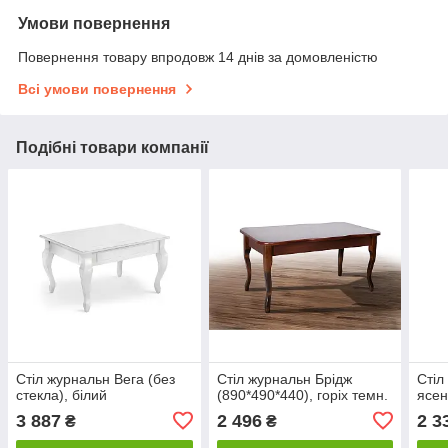
Умови повернення
Повернення товару впродовж 14 днів за домовленістю
Всі умови повернення
Подібні товари компанії
Стіл журнальн Вега (без
Стіл журнальн Брідж
Стіл
стекла), білий
(890*490*440), горіх темн.
ясе
3 887
2 496
2 3
₴
₴