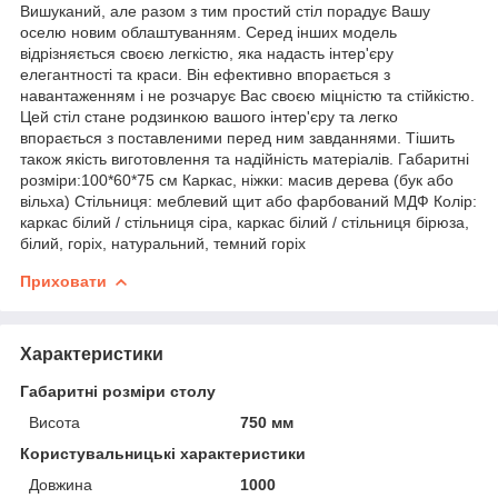
Вишуканий, але разом з тим простий стіл порадує Вашу
оселю новим облаштуванням. Серед інших модель
відрізняється своєю легкістю, яка надасть інтер'єру
елегантності та краси. Він ефективно впорається з
навантаженням і не розчарує Вас своєю міцністю та стійкістю.
Цей стіл стане родзинкою вашого інтер'єру та легко
впорається з поставленими перед ним завданнями. Тішить
також якість виготовлення та надійність матеріалів. Габаритні
розміри:100*60*75 см Каркас, ніжки: масив дерева (бук або
вільха) Стільниця: меблевий щит або фарбований МДФ Колір:
каркас білий / стільниця сіра, каркас білий / стільниця бірюза,
білий, горіх, натуральний, темний горіх
Приховати
Характеристики
Габаритні розміри столу
Висота
750 мм
Користувальницькі характеристики
Довжина
1000