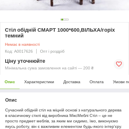
Стіл обідній СМАРТ 1000*600,ВІЛЬХА/горіх
темний
Немає в наявності
Код: А0017626
Опт і роздріб
Ціну уточнюйте
Мінімальна сума замовлення на сайті — 200 ₴
Опис
Характеристики
Доставка
Оплата
Умови п
Опис
Сучасний обідній стіл на міцній основі з натурального дерева
в класичному стилі від виробника МіксМеблі Стіл – це не
просто предмет меблів, за яким ми сидимо, їмо, виконуємо
якусь роботу, він є важливим елементом будь-якого інтер'єру.