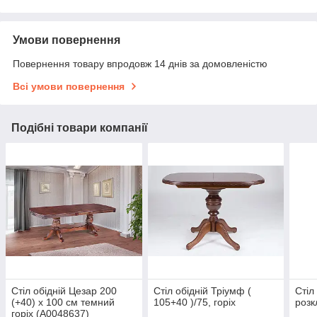
Умови повернення
Повернення товару впродовж 14 днів за домовленістю
Всі умови повернення
Подібні товари компанії
Стіл обідній Цезар 200
Стіл обідній Тріумф (
Стіл
(+40) х 100 см темний
105+40 )/75, горіх
розк
горіх (А0048637)