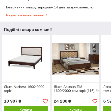
Повернення товару впродовж 14 днів за домовленістю
Всі умови повернення
Подібні товари компанії
Ліжко Аксіома 1600*2000
Ліжко Арізона ПМ
Ліжк
горіх
1600*2000,тем.горіх(116),беат03
тем.
10 907
24 280
6 5
₴
₴
Купити
Купити