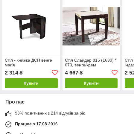
Стіл - книжка ДСП венге
Стіл Слайдер 815 (1630) *
Стіл
магія
670, венге/крем
інда
2 314
4 667
2 5
₴
₴
Купити
Купити
Про нас
93% позитивних з 214 відгуків за рік
Працює з 17.08.2016