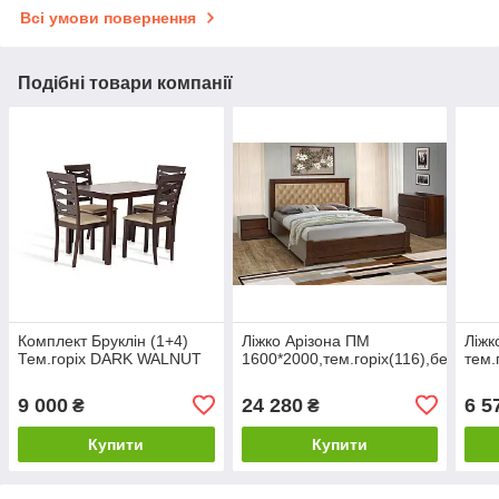
Всі умови повернення
Подібні товари компанії
Комплект Бруклін (1+4)
Ліжко Арізона ПМ
Ліжк
Тем.горіх DARK WALNUT
1600*2000,тем.горіх(116),беат03
тем.
9 000
24 280
6 5
₴
₴
Купити
Купити