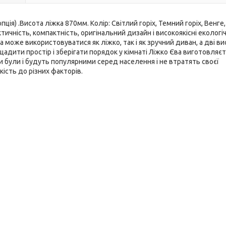
ція) .Висота ліжка 870мм. Колір: Світлий горіх, Темний горіх, Венге,
чність, компактність, оригінальний дизайн і високоякісні екологіч
може використовуватися як ліжко, так і як зручний диван, а дві ви
адити простір і зберігати порядок у кімнаті Ліжко Єва виготовляєт
часи були і будуть популярними серед населення і не втратять своєї
йкість до різних факторів.