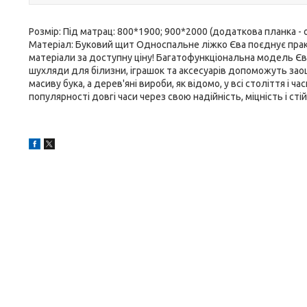
Розмір: Під матрац: 800*1900; 900*2000 (додаткова планка - оп
Матеріал: Буковий щит Односпальне ліжко Єва поєднує практи
матеріали за доступну ціну! Багатофункціональна модель Єва 
шухляди для білизни, іграшок та аксесуарів допоможуть заощ
масиву бука, а дерев'яні вироби, як відомо, у всі століття і 
популярності довгі часи через свою надійність, міцність і сті