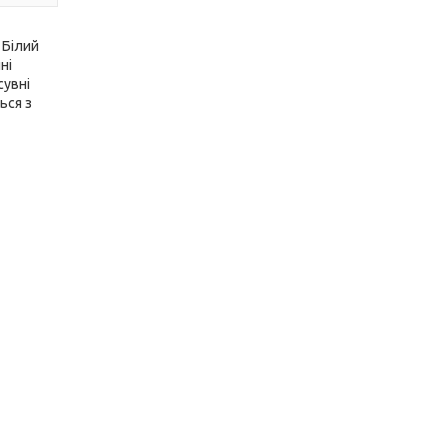
 Білий
ні
сувні
ься з