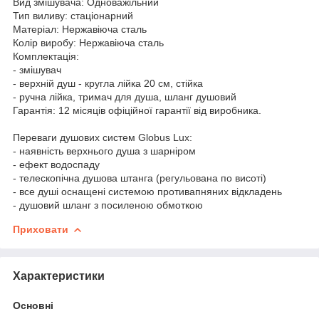
Вид змішувача: Одноважільний
Тип виливу: стаціонарний
Матеріал: Нержавіюча сталь
Колір виробу: Нержавіюча сталь
Комплектація:
- змішувач
- верхній душ - кругла лійка 20 см, стійка
- ручна лійка, тримач для душа, шланг душовий
Гарантія: 12 місяців офіційної гарантії від виробника.
Переваги душових систем Globus Lux:
- наявність верхнього душа з шарніром
- ефект водоспаду
- телескопічна душова штанга (регульована по висоті)
- все душі оснащені системою противапняних відкладень
- душовий шланг з посиленою обмоткою
Приховати
Характеристики
Основні