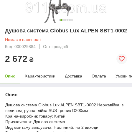
Душова система Globus Lux ALPEN SBT1-0002
Немає в наявності
Код: 000029884
Опт і роздріб
2 672
₴
Опис
Характеристики
Доставка
Оплата
Умови п
Опис
Душова система Globus Lux ALPEN SBT1-0002 Нержавійка, з
виливом, ручна .лійка,SUS тропик D200мм
Країна-виробник товару: Китай
Призначення: Душова система
Вид монтажу змішувача: Настінний, на 2 виходи