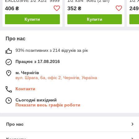
EXCLUSIVE 1/2″X1/2″ 9999
1/2″х3/4″ 9081 (2 шт)
1/2″
CHROME (1уп.)
(Whi
406
352
249
₴
₴
Купити
Купити
Про нас
93% позитивних з 214 відгуків за рік
Працює з 17.08.2016
м. Чернігів
вул. Шрага, 6а, офіс 2, Чернігів, Україна
Контакти
Сьогодні вихідний
Показати весь графік роботи
Про нас