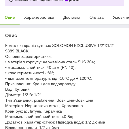
Опис
Характеристики
Доставка
Оплата
Умови п
Опис
Комплект кранів кутових SOLOMON EXCLUSIVE 1/2″X1/2″
9889 BLACK
Основні характеристики:
• матеріал корпусу: нержавіюча сталь SUS 304;
• максимальний тиск: 40 атм (РN 40);
• клас герметичності - ″А″;
• діапазон температури: від -10°C до + 120°C.
Призначення: Кран для водопроводу
Вид: Кутовий
Діаметр: 1/2 ″x 1/2″
Тип з'єднання, різьблення: Зовнішня-Зовнішня
Матеріал: Нержавіюча сталь, Хромована
Кран букса: Латунь, Керамика
Максимальний робочий тиск: 40 Бар
Додаткові характеристики: Підводка води: 1/2 дюйма
Відведення води: 1/2 дюйма