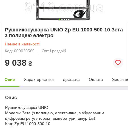
Рушникосушарка UNIO Zp EU 1000-500-10 Зета
з полицею електро
Немає в наявності
Код: 000029569
Опт і роздріб
9 038
₴
Опис
Характеристики
Доставка
Оплата
Умови п
Опис
Рушникосушарка UNIO
Модель: Зета (з полицею, електрична, з вбудованим
цифровим регулятором температури, шнур 1м)
Код: Zp EU 1000-500-10