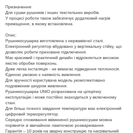
Призначення:
Для сушки рушників і інших текстильних виробів.
У процесі роботи також забезпечує додатковий нагрів
приміщення, в якому встановлена.
Опис:
Рушникосушарка виготовлена з нержавіючої сталі.
Електронний регулятор вбудовано у вертикальну стійку, що
дозволяє робити приховане підключення.
Має красивий і практичний дизайн і відрізняється високою
якістю обробки поверхонь.
Дуже легка інсталяція - не вимагає підведення теплоносія.
Єдиною умовою є наявність живлення.
Для зручності користувача модель укомплектовано
подовженим шнуром живлення.
Рушникосушарка UNIO розрахована на цілорічну
експлуатацію і може постійно знаходиться у включеному
стані.
Для більш точного завдання температури має електронний
цифровий терморегулятор.
Середнє споживання ввімкненої рушникосушки можна
порівняти зі звичайною лампочкою розжарювання.
Гарантія – 10 рокiв на зварну конструкцію та нагрівальний