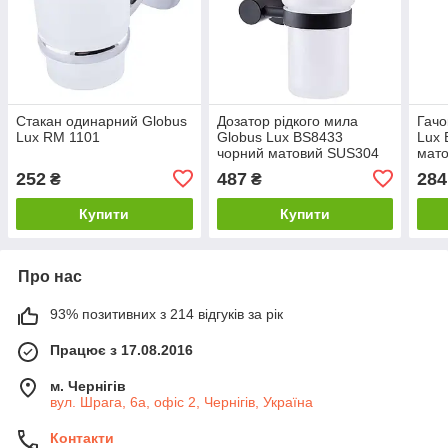
Стакан одинарний Globus
Дозатор рідкого мила
Гачо
Lux RM 1101
Globus Lux BS8433
Lux 
чорний матовий SUS304
мат
252
487
284
₴
₴
Купити
Купити
Про нас
93% позитивних з 214 відгуків за рік
Працює з 17.08.2016
м. Чернігів
вул. Шрага, 6а, офіс 2, Чернігів, Україна
Контакти