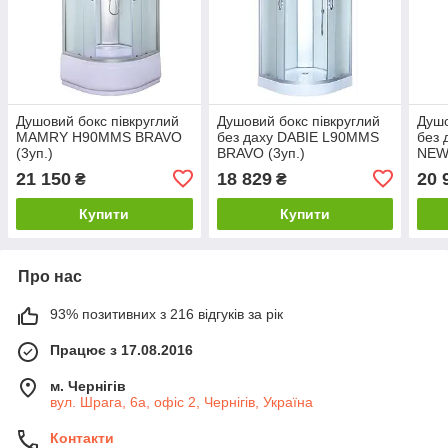
Душовий бокс півкруглий
Душовий бокс півкруглий
Душо
MAMRY H90MMS BRAVO
без даху DABIE L90MMS
без 
(3уп.)
BRAVO (3уп.)
NEW
21 150
18 829
20 
₴
₴
Купити
Купити
Про нас
93% позитивних з 216 відгуків за рік
Працює з 17.08.2016
м. Чернігів
вул. Шрага, 6а, офіс 2, Чернігів, Україна
Контакти