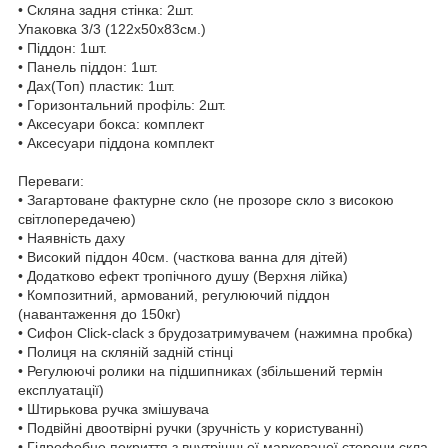
• Скляна задня стінка: 2шт.
Упаковка 3/3 (122x50x83см.)
• Піддон: 1шт.
• Панель піддон: 1шт.
• Дах(Топ) пластик: 1шт.
• Горизонтальний профіль: 2шт.
• Аксесуари бокса: комплект
• Аксесуари піддона комплект
Переваги:
• Загартоване фактурне скло (не прозоре скло з високою
світлопередачею)
• Наявність даху
• Високий піддон 40см. (часткова ванна для дітей)
• Додатково ефект тропічного душу (Верхня лійка)
• Композитний, армований, регулюючий піддон
(навантаження до 150кг)
• Сифон Click-clack з брудозатримувачем (нажимна пробка)
• Полиця на скляній задній стінці
• Регулюючі ролики на підшипниках (збільшений термін
експлуатації)
• Штирькова ручка змішувача
• Подвійні двоотвірні ручки (зручність у користуванні)
• Гідрофобне покриття з внутрішньої маркованої сторони скла