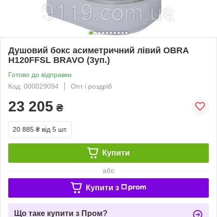
Душовий бокс асиметричний лівий OBRA
H120FFSL BRAVO (3уп.)
Готово до відправки
Код: 000029094
Опт і роздріб
23 205
₴
20 885 ₴
від 5 шт.
Купити
або
Купити з
Що таке купити з Пром?