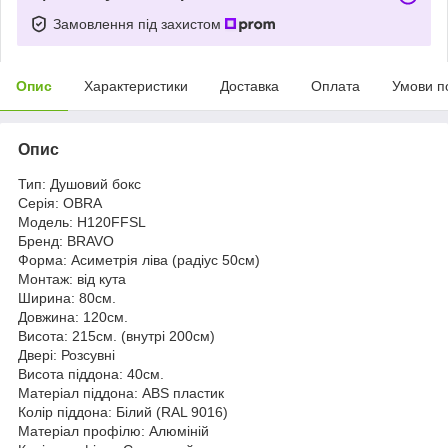
Замовлення під захистом
Опис
Характеристики
Доставка
Оплата
Умови п
Опис
Тип: Душовий бокс
Серія: OBRA
Модель: H120FFSL
Бренд: BRAVO
Форма: Асиметрія ліва (радіус 50см)
Монтаж: від кута
Ширина: 80см.
Довжина: 120см.
Висота: 215см. (внутрі 200см)
Двері: Розсувні
Висота піддона: 40см.
Матеріал піддона: АBS пластик
Колір піддона: Білий (RAL 9016)
Матеріал профілю: Алюміній