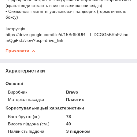
(краплі води стікають вниз не залишаючи слідів)
• Силіконові і магнітні ущільнювачі на дверях (герметичність
боксу)
Інструкція:
https://drive.google.com/file/d/15Br6t0UR__f_DCGG5BRaFZinc
mQgiFsL/view?usp=drive_link
Приховати
Характеристики
Основні
Виробник
Bravo
Матеріал насадки
Пластик
Користувальницькі характеристики
Вага брутто (кг.)
78
Висота піддона (см.)
40
Наявність піддона
З піддоном