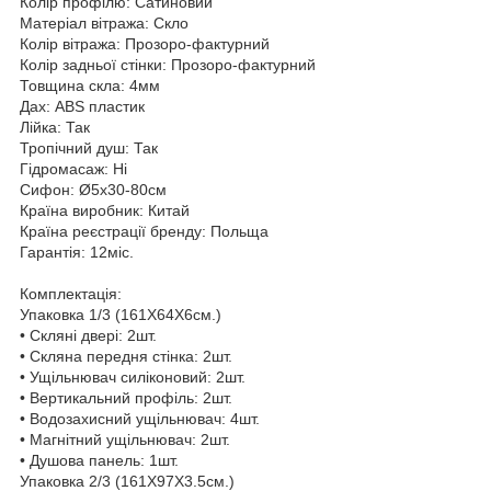
Колір профілю: Сатиновий
Матеріал вітража: Скло
Колір вітража: Прозоро-фактурний
Колір задньої стінки: Прозоро-фактурний
Товщина скла: 4мм
Дах: АBS пластик
Лійка: Так
Тропічний душ: Так
Гідромасаж: Ні
Сифон: Ø5х30-80см
Країна виробник: Китай
Країна реєстрації бренду: Польща
Гарантія: 12міс.
Комплектація:
Упаковка 1/3 (161X64X6см.)
• Скляні двері: 2шт.
• Скляна передня стінка: 2шт.
• Ущільнювач силіконовий: 2шт.
• Вертикальний профіль: 2шт.
• Водозахисний ущільнювач: 4шт.
• Магнітний ущільнювач: 2шт.
• Душова панель: 1шт.
Упаковка 2/3 (161X97X3.5см.)