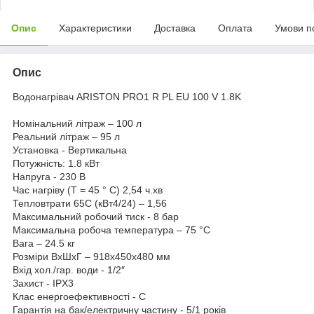
Опис
Характеристики
Доставка
Оплата
Умови п
Опис
Водонагрівач ARISTON PRO1 R PL EU 100 V 1.8K
Номінальний літраж – 100 л
Реальний літраж – 95 л
Установка - Вертикальна
Потужність: 1.8 кВт
Напруга - 230 В
Час нагріву (Т = 45 ° С) 2,54 ч.хв
Тепловтрати 65С (кВт4/24) – 1,56
Максимальний робочий тиск - 8 бар
Максимальна робоча температура – 75 °С
Вага – 24.5 кг
Розміри ВхШхГ – 918х450х480 мм
Вхід хол./гар. води - 1/2″
Захист - IPX3
Клас енергоефективності - С
Гарантія на бак/електричну частину - 5/1 років