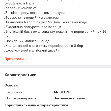
Вироблено в Італії
/Кабель у комплекті
/Зовнішнє регулювання температури
/Термостат з подвійним захистом
/Технологія Nanomix - до 15% більше гарячої води.
/Екологічна поліуретанова ізоляція
/Внутрішній бак з емальованим покриттям перевірений при 16
бар
/Посилений магнієвий анод
/Клапан запобіжного тиску перевірений за 8 бар
/Ексклюзивний італійський дизайн
Приховати
Характеристики
Основні
Виробник
ARISTON
Тип водонагрівача
Накопичувальний
Користувальницькі характеристики