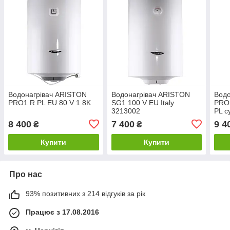
Водонагрівач ARISTON
Водонагрівач ARISTON
Водо
PRO1 R PL EU 80 V 1.8K
SG1 100 V EU Italy
PRO1
3213002
PL с
8 400
7 400
9 4
₴
₴
Купити
Купити
Про нас
93% позитивних з 214 відгуків за рік
Працює з 17.08.2016