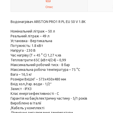
Опис
Водонагрівач ARISTON PRO1 R PL EU 50 V 1.8K
Номінальний літраж – 50 л
Реальний літраж – 49 л
Установка - Вертикальна
Потужність: 1.8 кВт
Напруга - 230 В
Час нагріву (Т = 45 ° С) 1,27 ч.хв
Тепловтрати 65С (кВт4/24) – 0,99
Максимальний робочий тиск - 8 бар
Максимальна робоча температура – 75 °С
Вага – 16,5 кг
Розміри ВхШхГ – 573х450х480 мм
Вхід хол./гар. води - 1/2″
Захист - IPX3
Клас енергоефективності - С
Гарантія на бак/електричну частину - 5/1 років
Вироблено в Італії
/Кабель у комплекті
/Зовнішнє регулювання температури