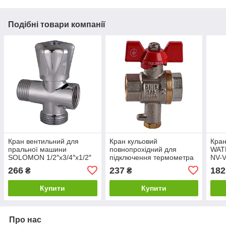
Подібні товари компанії
Кран вентильний для
Кран кульовий
Кран
пральної машини
повнопрохiдний для
WATE
SOLOMON 1/2″х3/4″х1/2″
підключення термометра
NV-
А7260
SOLOMON 1/2″ V1242 S
266
237
182
₴
₴
Купити
Купити
Про нас