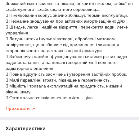
Знижений вміст свинцю та нікелю, покритої нікелем, стійкої до
слаболужного і слабокислотного середовища.
 Нікельований корпус значно збільшує термін експлуатації.
 Незначне зношування при активних амортизаційних діях.
 Швидке, легке і надійне відкриття і перекриття води, легке
управління.
 Латунні штоки і кульові затвори, оброблені методом
полірування, що позбавляє від прилипання і закипання
сторонніх часток на деталях запірної арматури.
 Забезпечує надійне функціонування системи різних видів
водопостачання та на подачі і зворотній лінії водяного
радіаторного опалення.
 Повна відсутність засмічень і утворення застійних пробок.
 Малі гідравлічні втрати, підвищена герметичність.
 Міцність і тривала експлуатаційна придатність, низький
рівень шуму.
 Оптимальне співвідношення якість - ціна.
Приховати
Характеристики