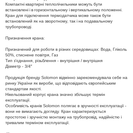
Компактні квартирні теплолічильники можуть бути
встановлені і в горизонтальному і вертикальному положенні.
Кран для підключення термодатчика може також бути
встановлений як на зворотному, так і на подавальному
трубопроводі.
Призначення крана:
Призначений для роботи в різних середовищах: Вода, Гліколь
50%, стиснене повітря, Газ
Тип з'єднання, різьблення - внутрішня / внутрішня
Діаметр - 3/4″
Продукція бренду Solomon відмінно зарекомендувала себе на
ринку України як вироби, що відповідають європейським
стандартам якості.
Нікельований корпус крана значно збільшує термін
експлуатації.
Особливість кранів Solomon полягає в зручності експлуатації -
вони не вимагають догляду. Кран характеризується
простотою і зручністю монтажу на трубопровід, надійністю і
тривалим терміном експлуатації.