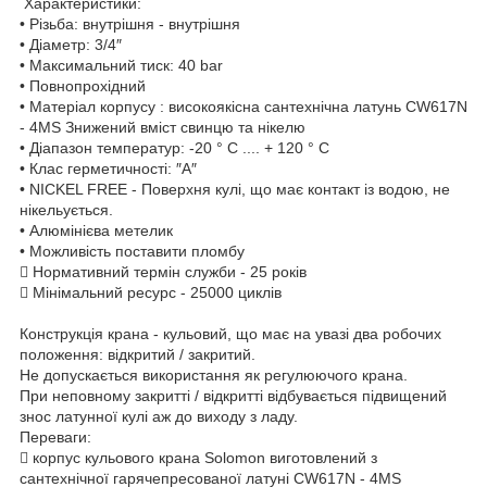
Характеристики:
• Різьба: внутрішня - внутрішня
• Діаметр: 3/4″
• Максимальний тиск: 40 bar
• Повнопрохідний
• Матеріал корпусу : високоякісна сантехнічна латунь CW617N
- 4MS Знижений вміст свинцю та нікелю
• Діапазон температур: -20 ° С .... + 120 ° С
• Клас герметичності: ″А″
• NICKEL FREE - Поверхня кулі, що має контакт із водою, не
нікельується.
• Алюмінієва метелик
• Можливість поставити пломбу
 Нормативний термін служби - 25 років
 Мінімальний ресурс - 25000 циклів
Конструкція крана - кульовий, що має на увазі два робочих
положення: відкритий / закритий.
Не допускається використання як регулюючого крана.
При неповному закритті / відкритті відбувається підвищений
знос латунної кулі аж до виходу з ладу.
Переваги:
 корпус кульового крана Solomon виготовлений з
сантехнічної гарячепресованої латуні CW617N - 4MS