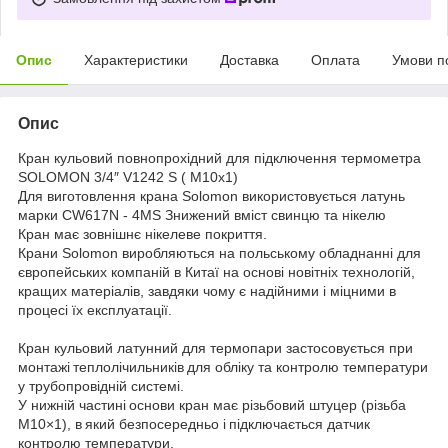
Опис
Характеристики
Доставка
Оплата
Умови п
Опис
Кран кульовий повнопрохiдний для підключення термометра
SOLOMON 3/4″ V1242 S ( М10х1)
Для виготовлення крана Solomon використовується латунь
марки CW617N - 4MS Знижений вміст свинцю та нікелю
Кран має зовнішнє нікелеве покриття.
Крани Solomon виробляються на польському обладнанні для
європейських компаній в Китаї на основі новітніх технологій,
кращих матеріалів, завдяки чому є надійними і міцними в
процесі їх експлуатації.
Кран кульовий латунний для термопари застосовується при
монтажі теплолічильників для обліку та контролю температури
у трубопровідній системі.
У нижній частині основи кран має різьбовий штуцер (різьба
М10×1), в який безпосередньо і підключається датчик
контролю температури.