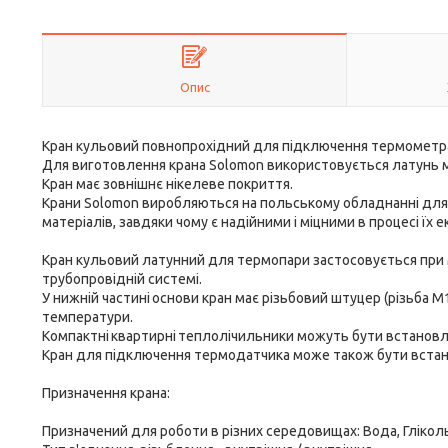
Опис
Кран кульовий повнопрохiдний для підключення термометра
Для виготовлення крана Solomon використовується латунь 
Кран має зовнішнє нікелеве покриття.
Крани Solomon виробляються на польському обладнанні для є
матеріалів, завдяки чому є надійними і міцними в процесі їх е
Кран кульовий латунний для термопари застосовується при 
трубопровідній системі.
У нижній частині основи кран має різьбовий штуцер (різьба 
температури.
Компактні квартирні теплолічильники можуть бути встановле
Кран для підключення термодатчика може також бути встано
Призначення крана:
Призначений для роботи в різних середовищах: Вода, Гліколь