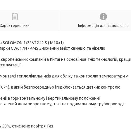
Характеристики
Інформація для замовлення
 SOLOMON 1/2″ V1242 S ( М10х1)
марки CW617N - 4MS Знижений вміст свинцю та нікелю
вропейських компаній в Китаї на основі новітніх технологій, кращ
ксплуатації.
монтажі теплолічильників для обліку та контролю температури у
М10×1), в який безпосередньо і підключається датчик контролю
ні і в горизонтальному і вертикальному положенні.
влений як на зворотному, так і на подавальному трубопроводі.
 50%, стиснене повітря, Газ