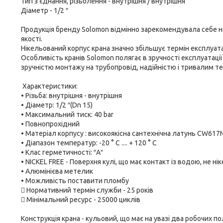
Тип з'єднання, різьблення - внутрішня / внутрішня
Діаметр - 1/2 ″
Продукція бренду Solomon відмінно зарекомендувала себе н
якості.
Нікельований корпус крана значно збільшує термін експлуата
Особливість кранів Solomon полягає в зручності експлуатаці
зручністю монтажу на трубопровід, надійністю і тривалим те
Характеристики:
• Різьба: внутрішня - внутрішня
• Діаметр: 1/2 ″(Dn 15)
• Максимальний тиск: 40 bar
• Повнопрохідний
• Матеріал корпусу : високоякісна сантехнічна латунь CW617
• Діапазон температур: -20 ° С .... + 120 ° С
• Клас герметичності: ″А″
• NICKEL FREE - Поверхня кулі, що має контакт із водою, не ні
• Алюмінієва метелик
• Можливість поставити пломбу
 Нормативний термін служби - 25 років
 Мінімальний ресурс - 25000 циклів
Конструкція крана - кульовий, що має на увазі два робочих п