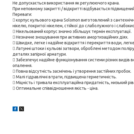
Не допускається використання як регулюючого крана.
При неповному закритті / відкритті відбувається підвищений
Переваги:
 корпус кульового крана Solomon виготовлений з сантехніч
нікелю, покритої нікелем, стійкої до слаболужного і слабок
 Нікельований корпус значно збільшує термін експлуатації.
 Незначне зношування при активних амортизаційних діях.
 Швидке, легке і надійне відкриття і перекриття води, легке
 Латунні штоки і кульові затвори, оброблені методом поліру
деталях запірної арматури.
 Забезпечує надійне функціонування системи різних видів во
опалення.
 Повна відсутність засмічень і утворення застійних пробок.
 Малі гідравлічні втрати, підвищена герметичність.
 Міцність і тривала експлуатаційна придатність, низький рі
 Оптимальне співвідношення якість - ціна.