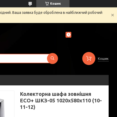
Кошик
ихідний. Ваша заявка буде оброблена в найближчий робочий
Кошик
Колекторна шафа зовнішня
ЕСО+ ШКЗ-05 1020x580x110 (10-
11-12)