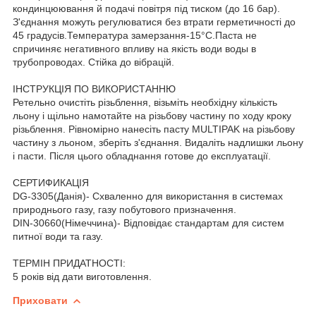
кондинцюювання й подачі повітря під тиском (до 16 бар).
З'єднання можуть регулюватися без втрати герметичності до
45 градусів.Температура замерзання-15°C.Паста не
спричиняє негативного впливу на якість води воды в
трубопроводах. Стійка до вібрацій.
ІНСТРУКЦІЯ ПО ВИКОРИСТАННЮ
Ретельно очистіть різьблення, візьміть необхідну кількість
льону і щільно намотайте на різьбову частину по ходу кроку
різьблення. Рівномірно нанесіть пасту MULTIPAK на різьбову
частину з льоном, зберіть з'єднання. Видаліть надлишки льону
і пасти. Після цього обладнання готове до експлуатації.
СЕРТИФИКАЦІЯ
DG-3305(Данія)- Схваленно для використання в системах
природнього газу, газу побутового призначення.
DIN-30660(Німеччина)- Відповідає стандартам для систем
питної води та газу.
ТЕРМІН ПРИДАТНОСТІ:
5 років від дати виготовлення.
Приховати