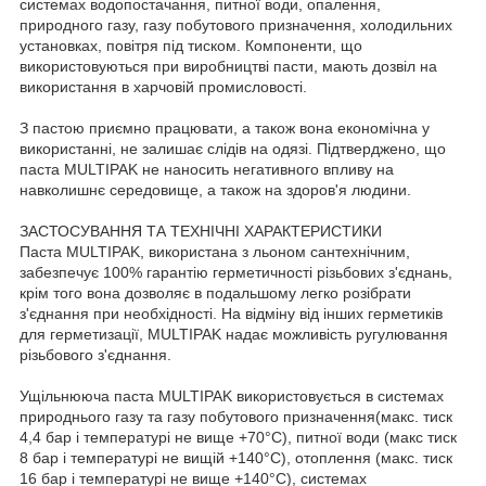
системах водопостачання, питної води, опалення,
природного газу, газу побутового призначення, холодильних
установках, повітря під тиском. Компоненти, що
використовуються при виробництві пасти, мають дозвіл на
використання в харчовій промисловості.
З пастою приємно працювати, а також вона економічна у
використанні, не залишає слідів на одязі. Підтверджено, що
паста MULTIPAK не наносить негативного впливу на
навколишнє середовище, а також на здоров'я людини.
ЗАСТОСУВАННЯ ТА ТЕХНІЧНІ ХАРАКТЕРИСТИКИ
Паста MULTIPAK, використана з льоном сантехнічним,
забезпечує 100% гарантію герметичності різьбових з'єднань,
крім того вона дозволяє в подальшому легко розібрати
з'єднання при необхідності. На відміну від інших герметиків
для герметизації, MULTIPAK надає можливість ругулювання
різьбового з'єднання.
Ущільнююча паста MULTIPAK використовується в системах
природнього газу та газу побутового призначення(макс. тиск
4,4 бар і температурі не вище +70°C), питної води (макс тиск
8 бар і температурі не вищій +140°C), отоплення (макс. тиск
16 бар і температурі не вище +140°C), системах