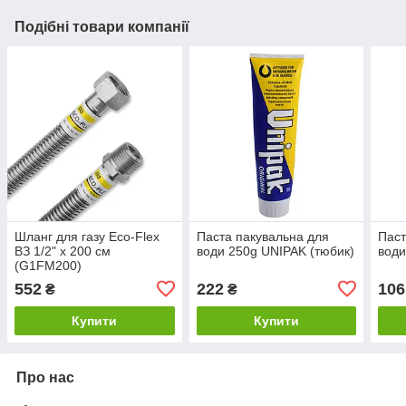
Подібні товари компанії
Шланг для газу Eco-Flex
Паста пакувальна для
Паст
ВЗ 1/2" х 200 см
води 250g UNIPAK (тюбик)
води
(G1FM200)
552
222
106
₴
₴
Купити
Купити
Про нас