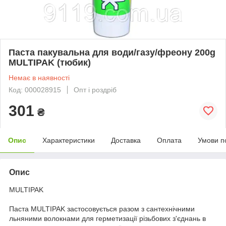
Паста пакувальна для води/газу/фреону 200g
MULTIPAK (тюбик)
Немає в наявності
Код: 000028915
Опт і роздріб
301
₴
Опис
Характеристики
Доставка
Оплата
Умови п
Опис
MULTIPAK
Паста MULTIPAK застосовується разом з сантехнічними
льняними волокнами для герметизації різьбових з'єднань в