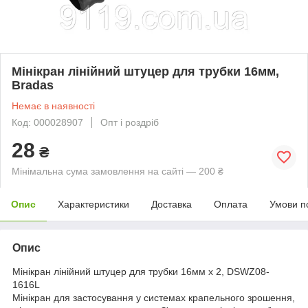
Мінікран лінійний штуцер для трубки 16мм,
Bradas
Немає в наявності
Код: 000028907
Опт і роздріб
28
₴
Мінімальна сума замовлення на сайті — 200 ₴
Опис
Характеристики
Доставка
Оплата
Умови п
Опис
Мінікран лінійний штуцер для трубки 16мм х 2, DSWZ08-
1616L
Мінікран для застосування у системах крапельного зрошення,