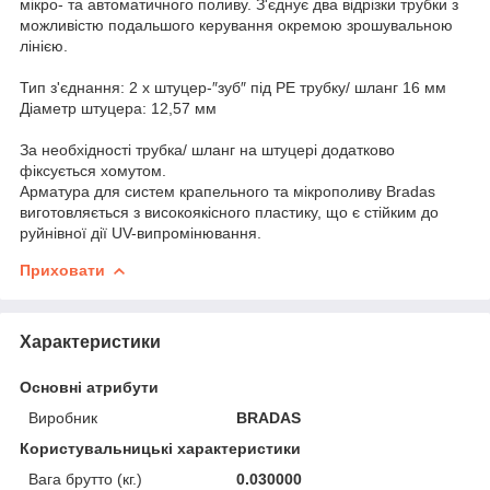
мікро- та автоматичного поливу. З'єднує два відрізки трубки з
можливістю подальшого керування окремою зрошувальною
лінією.
Тип з'єднання: 2 х штуцер-″зуб″ під PE трубку/ шланг 16 мм
Діаметр штуцера: 12,57 мм
За необхідності трубка/ шланг на штуцері додатково
фіксується хомутом.
Арматура для систем крапельного та мікрополиву Bradas
виготовляється з високоякісного пластику, що є стійким до
руйнівної дії UV-випромінювання.
Приховати
Характеристики
Основні атрибути
Виробник
BRADAS
Користувальницькі характеристики
Вага брутто (кг.)
0.030000