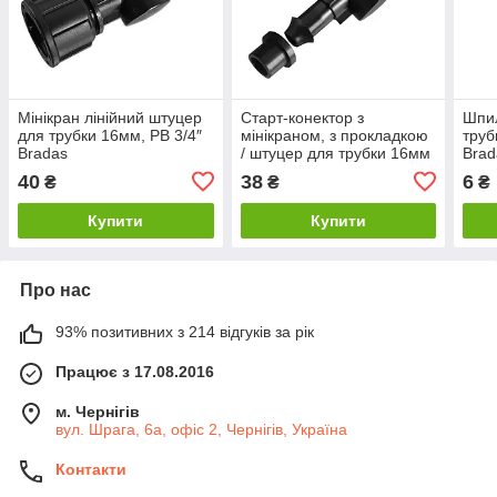
Мінікран лінійний штуцер
Старт-конектор з
Шпил
для трубки 16мм, РВ 3/4″
мінікраном, з прокладкою
труб
Bradas
/ штуцер для трубки 16мм
Brad
Bradas
40
38
6
₴
₴
₴
Купити
Купити
Про нас
93% позитивних з 214 відгуків за рік
Працює з 17.08.2016
м. Чернігів
вул. Шрага, 6а, офіс 2, Чернігів, Україна
Контакти