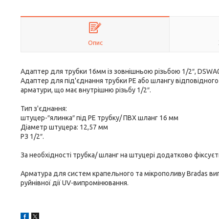
Опис
Адаптер для трубки 16мм із зовнішньою різьбою 1/2″, DSWA
Адаптер для під'єднання трубки РЕ або шлангу відповідног
арматури, що має внутрішню різьбу 1/2″.
Тип з'єднання:
штуцер-″ялинка″ під РЕ трубку/ ПВХ шланг 16 мм
Діаметр штуцера: 12,57 мм
РЗ 1/2″.
За необхідності трубка/ шланг на штуцері додатково фіксує
Арматура для систем крапельного та мікрополиву Bradas виг
руйнівної дії UV-випромінювання.