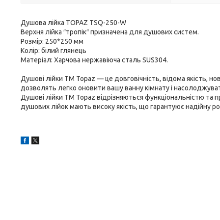
Душова лійка TOPAZ TSQ-250-W
Верхня лійка ″тропік″ призначена для душових систем.
Розмір: 250*250 мм
Колір: білий глянець
Матеріал: Харчова нержавіюча сталь SUS304.
Душові лійки ТМ Topaz — це довговічність, відома якість, но
дозволять легко оновити вашу ванну кімнату і насолоджува
Душові лійки ТМ Topaz відрізняються функціональністю та 
душових лійок мають високу якість, що гарантуює надійну ро