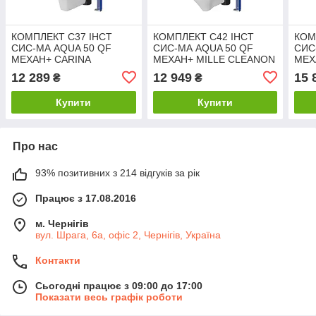
КОМПЛЕКТ С37 ІНСТ
КОМПЛЕКТ С42 ІНСТ
КОМ
СИС-МА AQUA 50 QF
СИС-МА AQUA 50 QF
СИС
MEХАН+ CARINA
MEХАН+ MILLE CLEANON
MEХ
CLEANON з сид дюр ліфт
з сид дюр ліфт БЕЗ
CLEA
12 289
12 949
15 
₴
₴
БЕЗ КНОПКИ
КНОПКИ
БЕЗ
Купити
Купити
Про нас
93% позитивних з 214 відгуків за рік
Працює з 17.08.2016
м. Чернігів
вул. Шрага, 6а, офіс 2, Чернігів, Україна
Контакти
Сьогодні працює з 09:00 до 17:00
Показати весь графік роботи