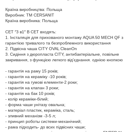
Країна виробництва: Польща
Виробник: ТМ CERSANIT
Країна виробника: Польща
СЕТ ″3 в1″ В СЕТ входять:
1. Інсталяція для прихованого монтажу AQUA 50 MECH QF з
гарантією тривалого та безпроблемного використання
2. Підвісна чаша CITY OVAL CleanOn
3. Сидіння з дюропласта CITY, антибактеріальне, повільне
закривання, з функцією легкого від’єднання. однією кнопкою
- гарантія на раму 15 років;
- гарантія на кераміку -10 років;
- гарантія на гумові елементи-2 роки;
- гарантія на клапан 3 роки;
- гарантія на бак 10 років;
- колір кераміки-білий;
- форма чаши унітазу овальна;
- матеріал пластик, кераміка, сталь;
- зливний механізм -3-5 л;
- принцип роботы системи-механічний;
- рама підходить- до всих підвісних чаши;