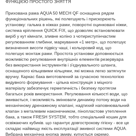
ФУНКЦІЄЮ ПРОСТОГО ЗНЯТТЯ
Прихована рама AQUA 50 MECH QF оснащена рядом
функціональних рішень, які полегшують і прискорюють
установку: гальма в ніжках рами, поворотні оцинковані ніжки,
система кріплення QUICK FIX, що дозволяє встановлювати
виріб у кут кімнати, зливне коліно з чотириступінчастим
регулюванням глибини, маркування «1 метр», що полегшує
визначення висоти підвісу чаші, і кольоровий код, що
полегшує монтаж рами. Простота установки доповнюється
можливістю регулювання внутрішніх елементів резервуара
без використання інструментів і з'єднувального шланга,
оснащеного кільцевими кільцями, які можна легко затягнути
вручну. Каркас бака виготовлений за сучасною технологією
видувного формування - цільна конструкція з міцного
матеріалу забезпечує герметичність і безпеку протягом
багатьох років використання. Регулювання кількості води, що
змивається, і можливість змінювати динаміку потоку води на
механічному дренажному клапані, надтихий наповнювальний
клапан з металевим наконечником, пінопластове утеплення
бака, а також FRESH SYSTEM, тобто спеціальний кошик для
освіжаючих кубиків. що гарантує довгострокову гігієну - все це
складає найвищу якість експлуатації змивної системи AQUA.
Вибрана механічна кнопка змиву, купується окремо.