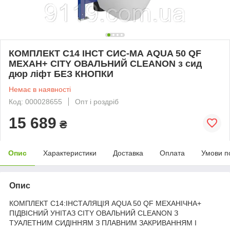
КОМПЛЕКТ С14 ІНСТ СИС-МА AQUA 50 QF
MEХАН+ CITY ОВАЛЬНИЙ CLEANON з сид
дюр ліфт БЕЗ КНОПКИ
Немає в наявності
Код: 000028655
Опт і роздріб
15 689
₴
Опис
Характеристики
Доставка
Оплата
Умови п
Опис
КОМПЛЕКТ С14:ІНСТАЛЯЦІЯ AQUA 50 QF MEХАНІЧНА+
ПІДВІСНИЙ УНІТАЗ CITY ОВАЛЬНИЙ CLEANON З
ТУАЛЕТНИМ СИДІННЯМ З ПЛАВНИМ ЗАКРИВАННЯМ І