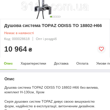
Душова система TOPAZ ODISS TO 18802-H66
Немає в наявності
Код: 000028618
Опт і роздріб
10 964
₴
Опис
Характеристики
Доставка
Оплата
Умови п
Опис
Душова система TOPAZ ODISS TO 18802-H66 без вилива,
комплект Н-130см, Хром
Серія душових систем TOPAZ дивує своєю вишуканістю
форм, надійністю в експлуатації, витонченим дизайном.