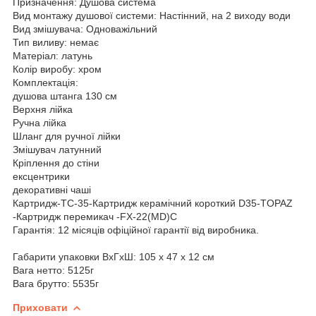
Призначення: Душова система
Вид монтажу душової системи: Настінний, на 2 виходу води
Вид змішувача: Одноважільний
Тип виливу: немає
Матеріал: латунь
Колір виробу: хром
Комплектація:
душова штанга 130 см
Верхня лійка
Ручна лійка
Шланг для ручної лійки
Змішувач латунний
Кріплення до стіни
ексцентрики
декоративні чаші
Картридж-TC-35-Картридж керамічний короткий D35-TOPAZ
-Картридж перемикач -FX-22(MD)C
Гарантія: 12 місяців офіційної гарантії від виробника.
Габарити упаковки ВхГхШ: 105 х 47 х 12 см
Вага нетто: 5125г
Вага брутто: 5535г
Приховати