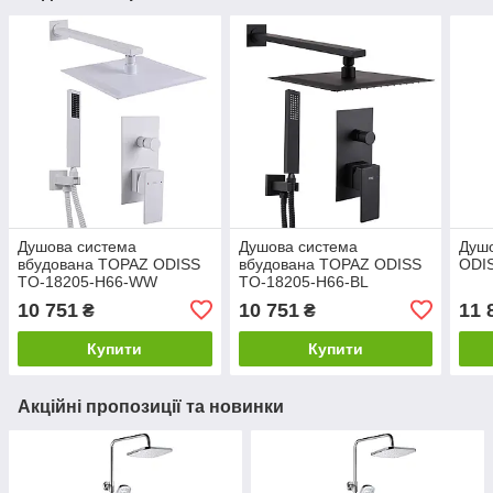
Душова система
Душова система
Душ
вбудована TOPAZ ODISS
вбудована TOPAZ ODISS
ODI
TO-18205-H66-WW
TO-18205-H66-BL
10 751
10 751
11 
₴
₴
Купити
Купити
Акційні пропозиції та новинки