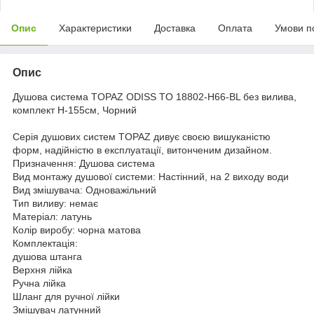
Опис
Характеристики
Доставка
Оплата
Умови п
Опис
Душова система TOPAZ ODISS TO 18802-H66-BL без вилива,
комплект Н-155см, Чорний
Серія душових систем TOPAZ дивує своєю вишуканістю
форм, надійністю в експлуатації, витонченим дизайном.
Призначення: Душова система
Вид монтажу душової системи: Настінний, на 2 виходу води
Вид змішувача: Одноважільний
Тип виливу: немає
Матеріал: латунь
Колір виробу: чорна матова
Комплектація:
душова штанга
Верхня лійка
Ручна лійка
Шланг для ручної лійки
Змішувач латунний