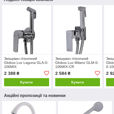
Змішувач гігієнічний
Змішувач гігієнічний
Зміш
Globus Lux Laguna GLA-0-
Globus Lux Milano GLM-0-
Glob
106MIX
106MIX-CR
0-1
2 388
2 584
2 9
₴
₴
Купити
Купити
Акційні пропозиції та новинки