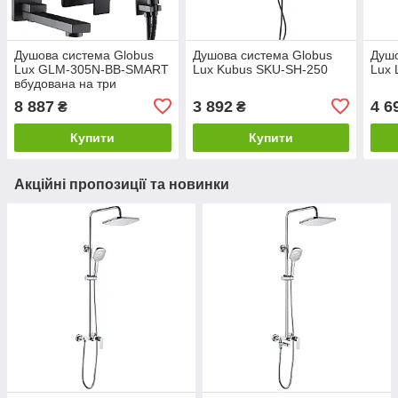
Душова система Globus
Душова система Globus
Душо
Lux GLM-305N-BB-SMART
Lux Kubus SKU-SH-250
Lux
вбудована на три
споживача,поворот.
8 887
3 892
4 6
₴
₴
вилив,Чорний мат
Купити
Купити
Акційні пропозиції та новинки