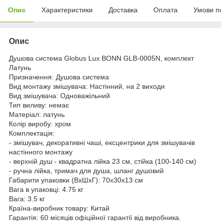
Опис
Характеристики
Доставка
Оплата
Умови п
Опис
Душова система Globus Lux BONN GLB-0005N, комплект
Латунь
Призначення: Душова система
Вид монтажу змішувача: Настінний, на 2 виходи
Вид змішувача: Одноважільний
Тип виливу: немає
Матеріал: латунь
Колір виробу: хром
Комплектація:
- змішувач, декоративні чаші, ексцентрики для змішувачів
настінного монтажу
- верхній душ - квадратна лійка 23 см, стійка (100-140 см)
- ручна лійка, тримач для душа, шланг душовий
Габарити упаковки (ВхШхГ): 70х30х13 см
Вага в упаковці: 4.75 кг
Вага: 3.5 кг
Країна-виробник товару: Китай
Гарантія: 60 місяців офіційної гарантії від виробника.