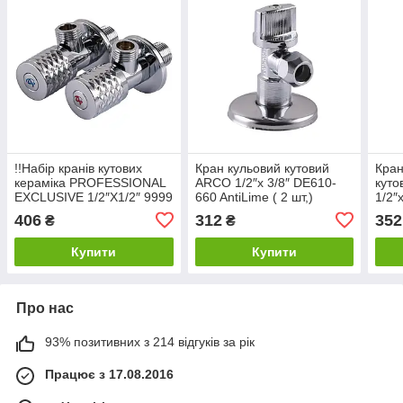
!!Набір кранів кутових
Кран кульовий кутовий
Кран
кераміка PROFESSIONAL
ARCO 1/2″х 3/8″ DE610-
кут
EXCLUSIVE 1/2″X1/2″ 9999
660 AntiLime ( 2 шт,)
1/2″
CHROME (1уп.)
406
312
352
₴
₴
Купити
Купити
Про нас
93% позитивних з 214 відгуків за рік
Працює з 17.08.2016