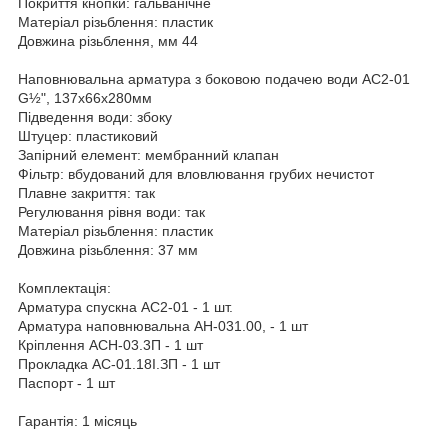
Покриття кнопки: гальванічне
Матеріал різьблення: пластик
Довжина різьблення, мм 44
Наповнювальна арматура з боковою подачею води АС2-01
G½ʺ, 137х66х280мм
Підведення води: збоку
Штуцер: пластиковий
Запірний елемент: мембранний клапан
Фільтр: вбудований для вловлювання грубих нечистот
Плавне закриття: так
Регулювання рівня води: так
Матеріал різьблення: пластик
Довжина різьблення: 37 мм
Комплектація:
Арматура спускна АС2-01 - 1 шт.
Арматура наповнювальна АН-031.00, - 1 шт
Кріплення АСН-03.3П - 1 шт
Прокладка АС-01.18І.ЗП - 1 шт
Паспорт - 1 шт
Гарантія: 1 місяць