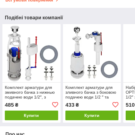
Всі умови повернення
Подібні товари компанії
Комплект арматури для
Комплект арматури для
Набі
змивного бачка з нижнью
зливного бачка з боковою
OPTI
подачею води 1/2″, з
подачею води 1/2 ″ та
1/2″
одним режимом зливу
ричагом зливу вгору
злив
485
433
510
₴
₴
АБк-12
АБу-20
1110
Купити
Купити
Про нас