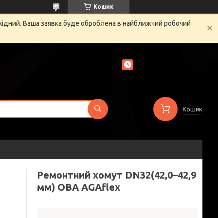
Кошик
ихідний. Ваша заявка буде оброблена в найближчий робочий
Кошик
Ремонтний хомут DN32(42,0–42,9
мм) OBA AGAflex