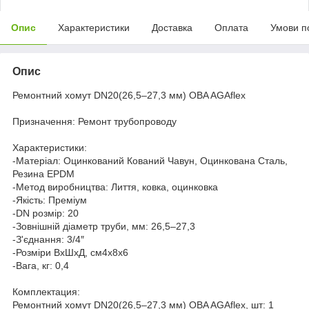
Опис
Характеристики
Доставка
Оплата
Умови п
Опис
Ремонтний хомут DN20(26,5–27,3 мм) OBA AGAflex
Призначення: Ремонт трубопроводу
Характеристики:
-Матеріал: Оцинкований Кований Чавун, Оцинкована Сталь,
Резина EPDM
-Метод виробництва: Лиття, ковка, оцинковка
-Якість: Преміум
-DN розмір: 20
-Зовнішній діаметр труби, мм: 26,5–27,3
-З'єднання: 3/4″
-Розміри ВхШхД, см4x8x6
-Вага, кг: 0,4
Комплектация:
Ремонтний хомут DN20(26,5–27,3 мм) OBA AGAflex, шт: 1