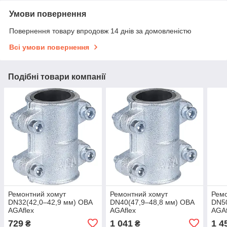
Умови повернення
Повернення товару впродовж 14 днів за домовленістю
Всі умови повернення
Подібні товари компанії
Ремонтний хомут
Ремонтний хомут
Ремо
DN32(42,0–42,9 мм) OBA
DN40(47,9–48,8 мм) OBA
DN50
AGAflex
AGAflex
AGAf
729
1 041
1 4
₴
₴