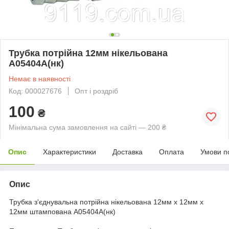
Трубка потрійна 12мм нікельована
А05404А(нк)
Немає в наявності
Код: 000027676
Опт і роздріб
100
₴
Мінімальна сума замовлення на сайті — 200 ₴
Опис
Характеристики
Доставка
Оплата
Умови п
Опис
Трубка з'єднувальна потрійна нікельована 12мм х 12мм х
12мм штампована А05404А(нк)