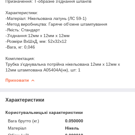
Призначення: Т-образне з'єднання шлангів
Характеристики:
-Матеріал: Нікельована латунь (ЛС 59-1)
-Метод виробництва: Гаряче об'ємне штампування
-Якість: Стандарт
-З'єднання:12мм х 12мм х 12мм
-Розміри ВхШхД, мм: 52х32х12
-Вага, кг: 0,046
Комплектация:
Трубка з'єднувальна потрійна нікельована 12мм х 12мм х
12мм штампована А05404А(нк), шт: 1
Приховати
Характеристики
Користувальницькі характеристики
Вага брутто (кг.)
0.050000
Матеріал
Нікель