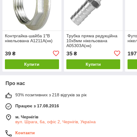
Контргайка-шайба 1″В
Трубка пряма редукційна
Футо
нікельована А1211А(нк)
10х8мм нікельована
ніке
А05303А(нк)
39
35
197
₴
₴
Купити
Купити
Про нас
93% позитивних з 218 відгуків за рік
Працює з 17.08.2016
м. Чернігів
вул. Шрага, 6а, офіс 2, Чернігів, Україна
Контакти