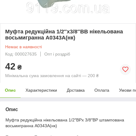
Муфта редукційна 1/2″х3/8″ВВ нікельована
восьмигранна А0343А(нк)
Немає в наявності
Код: 000027635
Опт і роздріб
42
₴
Мінімальна сума замовлення на сайті — 200 ₴
Опис
Характеристики
Доставка
Оплата
Умови п
Опис
Муфта редукційна нікельована 1/2″ВРх 3/8″ВР штампована
восьмигранна А0343А(нк)