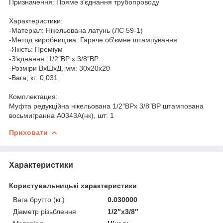
Призначення: Пряме з'єднання трубопроводу
Характеристики:
-Матеріал: Нікельована латунь (ЛС 59-1)
-Метод виробництва: Гаряче об'ємне штампування
-Якість: Преміум
-З'єднання: 1/2″ВР х 3/8″ВР
-Розміри ВхШхД, мм: 30х20х20
-Вага, кг: 0,031
Комплектация:
Муфта редукційна нікельована 1/2″ВРх 3/8″ВР штампована
восьмигранна А0343А(нк), шт: 1
Приховати
Характеристики
Користувальницькі характеристики
Вага брутто (кг.)
0.030000
Діаметр різьблення
1/2″х3/8″