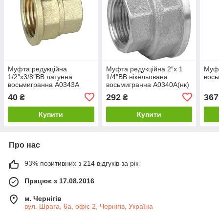
Муфта редукційна
Муфта редукційна 2″х 1
Муфт
1/2″х3/8″ВВ латунна
1/4″ВВ нікельована
вось
восьмигранна А0343А
восьмигранна А0340А(нк)
40
292
367
₴
₴
Купити
Купити
Про нас
93% позитивних з 214 відгуків за рік
Працює з 17.08.2016
м. Чернігів
вул. Шрага, 6а, офіс 2, Чернігів, Україна