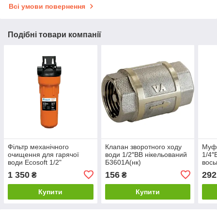
Всі умови повернення
Подібні товари компанії
Фільтр механічного
Клапан зворотного ходу
Муфт
очищення для гарячої
води 1/2″ВВ нікельований
1/4″
води Ecosoft 1/2"
Б3601А(нк)
вось
FPV12HWECO
1 350
156
292
₴
₴
Купити
Купити