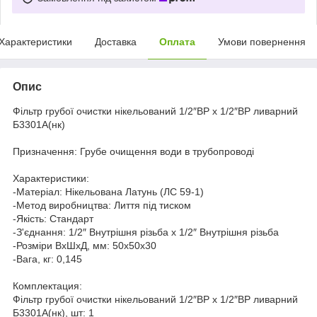
Характеристики
Доставка
Оплата
Умови повернення
Опис
Фільтр грубої очистки нікельований 1/2″ВР х 1/2″ВР ливарний
Б3301А(нк)
Призначення: Грубе очищення води в трубопроводі
Характеристики:
-Матеріал: Нікельована Латунь (ЛС 59-1)
-Метод виробництва: Лиття під тиском
-Якість: Стандарт
-З'єднання: 1/2″ Внутрішня різьба х 1/2″ Внутрішня різьба
-Розміри ВхШхД, мм: 50х50х30
-Вага, кг: 0,145
Комплектация:
Фільтр грубої очистки нікельований 1/2″ВР х 1/2″ВР ливарний
Б3301А(нк), шт: 1