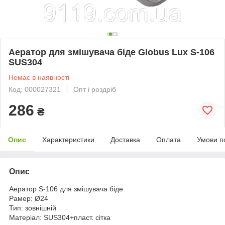
Аератор для змішувача біде Globus Lux S-106
SUS304
Немає в наявності
Код: 000027321
Опт і роздріб
286
₴
Опис
Характеристики
Доставка
Оплата
Умови п
Опис
Аератор S-106 для змішувача біде
Рамер: Ø24
Тип: зовнішній
Матеріал: SUS304+пласт. сітка