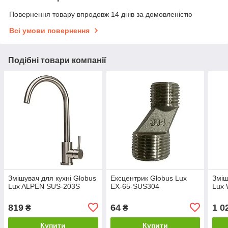
Повернення товару впродовж 14 днів за домовленістю
Всі умови повернення
Подібні товари компанії
Змішувач для кухні Globus
Ексцентрик Globus Lux
Зміш
Lux ALPEN SUS-203S
EX-65-SUS304
Lux
819
64
1 0
₴
₴
Купити
Купити