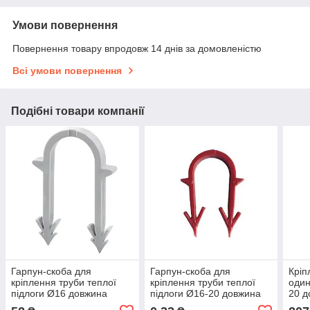
Умови повернення
Повернення товару впродовж 14 днів за домовленістю
Всі умови повернення
Подібні товари компанії
Гарпун-скоба для
Гарпун-скоба для
Кріп
кріплення труби теплої
кріплення труби теплої
один
підлоги Ø16 довжина
підлоги Ø16-20 довжина
20 д
55мм біла (100шт)
45мм червона
CRIS