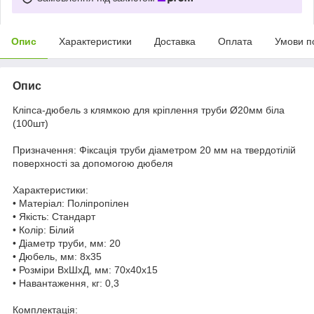
Опис
Характеристики
Доставка
Оплата
Умови п
Опис
Кліпса-дюбель з клямкою для кріплення труби Ø20мм біла
(100шт)
Призначення: Фіксація труби діаметром 20 мм на твердотілій
поверхності за допомогою дюбеля
Характеристики:
• Матеріал: Поліпропілен
• Якість: Стандарт
• Колір: Білий
• Діаметр труби, мм: 20
• Дюбель, мм: 8х35
• Розміри ВхШхД, мм: 70х40х15
• Навантаження, кг: 0,3
Комплектація: