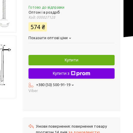
Готово до відправки
Оптом і в роздріб
Код:
000027128
574 ₴
Показати оптові ціни
Купити
Купити з
+380 (50) 500-91-19
Viber
повернення товару
протягом 14 днів
за домовленістю