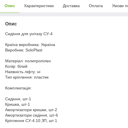
Опис
Характеристики
Доставка
Оплата
Умови п
Опис
Сидіння для унітазу СУ-4
Країна виробника: Україна
Виробник: SoloPlast
Матеріал: полипропілен
Колір: білий
Наявність ліфту: ні
Тип кріплення: пластик
Комплектація:
Сидіння, шт-1
Кришка, шт-1
Амортизатори кришки, шт-2
Амортизатори сидіння, шт-6
Кріплення СУ-4.10.ЗП, шт 1