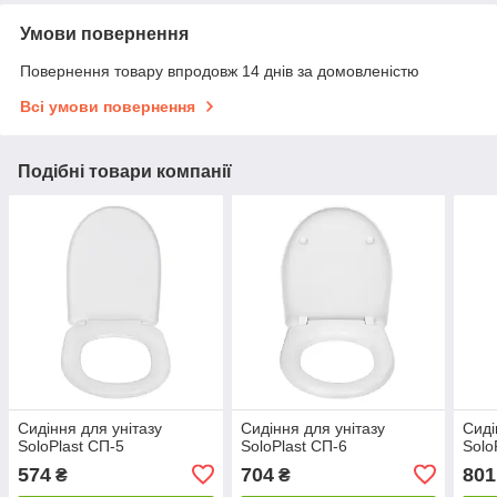
Умови повернення
Повернення товару впродовж 14 днів за домовленістю
Всі умови повернення
Подібні товари компанії
Сидіння для унітазу
Сидіння для унітазу
Сиді
SoloPlast СП-5
SoloPlast СП-6
Solo
574
704
801
₴
₴