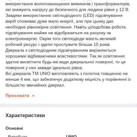
використання вологозахищених вимикачів і трансформаторів,
які знижують напругу до безпечного для людини рівня у 12 В.
Завдяки використанню світлодіодного (LED) підсвічування
виріб споживає дуже мало енергії, але при цьому дає
необхідне рівномірне освітлення. Навіть цілодобова робота
підсвічування майже не відобразиться на рахунку за
електроенергію. Окрім того світлодіоди мають великий
робочий ресурс і здатні прослужити більше 10 років.
Дзеркала з світлодіодним підсвічуванням вирізняються
хорошими відбиваючими властивостями. Так як освітлення
здатне висвітлити будь-які вади дзеркальної поверхні, то ця
поверхня у них завжди ідеально рівна.
Всі дзеркала ТМ UNIO виготовляють з полотна товщиною не
менше 4 мм, що забезпечує додаткову міцність у порівнянні із
більшістю звичайних дзеркал.
Приховати
Характеристики
Основні
Виробник
UNIO