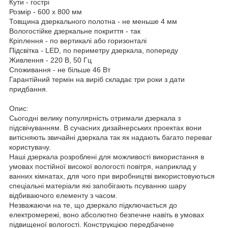
Кути - гострі
Розмір - 600 х 800 мм
Товщина дзеркального полотна - не меньше 4 мм
Вологостійке дзеркальне покриття - так
Кріплення - по вертикалі або горизонталі
Підсвітка - LED, по периметру дзеркала, попереду
Живлення - 220 В, 50 Гц
Споживання - не більше 46 Вт
Гарантійний термін на виріб складає три роки з дати
придбання.
Опис:
Сьогодні велику популярність отримали дзеркала з
підсвічуванням. В сучасних дизайнерських проектах вони
витісняють звичайні дзеркала так як надають багато переваг
користувачу.
Наші дзеркала розроблені для можливості використання в
умовах постійної високої вологості повітря, наприклад у
ванних кімнатах, для чого при виробництві використовуються
спеціальні матеріали які запобігають псуванню шару
відбиваючого елементу з часом.
Незважаючи на те, що дзеркало підключається до
електромережі, воно абсолютно безпечне навіть в умовах
підвищеної вологості. Конструкцією передбачене