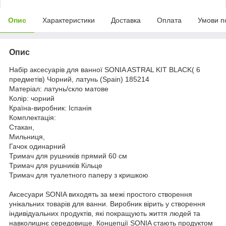
Опис
Характеристики
Доставка
Оплата
Умови п
Опис
Набір аксесуарів для ванної SONIA ASTRAL KIT BLACK( 6
предметів) Чорний, латунь (Spain) 185214
Матеріал: латунь/скло матове
Колір: чорний
Країна-виробник: Іспанія
Комплектація:
Стакан,
Мильниця,
Гачок одинарний
Тримач для рушників прямий 60 см
Тримач для рушників Кільце
Тримач для туалетного паперу з кришкою
Аксесуари SONIA виходять за межі простого створення
унікальних товарів для ванни. Виробник вірить у створення
індивідуальних продуктів, які покращують життя людей та
навколишнє середовище. Концепції SONIA стають продуктом