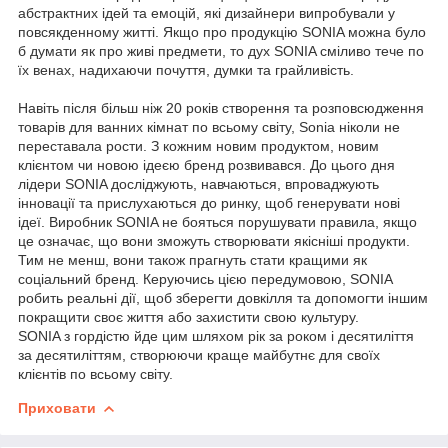
абстрактних ідей та емоцій, які дизайнери випробували у
повсякденному житті. Якщо про продукцію SONIA можна було
б думати як про живі предмети, то дух SONIA сміливо тече по
їх венах, надихаючи почуття, думки та грайливість.
Навіть після більш ніж 20 років створення та розповсюдження
товарів для ванних кімнат по всьому світу, Sonia ніколи не
переставала рости. З кожним новим продуктом, новим
клієнтом чи новою ідеєю бренд розвивався. До цього дня
лідери SONIA досліджують, навчаються, впроваджують
інновації та прислухаються до ринку, щоб генерувати нові
ідеї. Виробник SONIA не бояться порушувати правила, якщо
це означає, що вони зможуть створювати якісніші продукти.
Тим не менш, вони також прагнуть стати кращими як
соціальний бренд. Керуючись цією передумовою, SONIA
робить реальні дії, щоб зберегти довкілля та допомогти іншим
покращити своє життя або захистити свою культуру.
SONIA з гордістю йде цим шляхом рік за роком і десятиліття
за десятиліттям, створюючи краще майбутнє для своїх
клієнтів по всьому світу.
Приховати