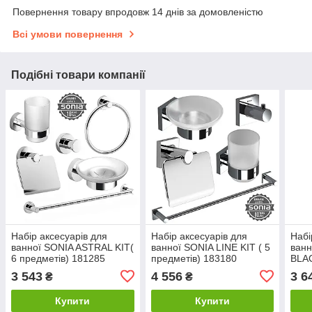
Повернення товару впродовж 14 днів за домовленістю
Всі умови повернення
Подібні товари компанії
Набір аксесуарів для
Набір аксесуарів для
Набі
ванної SONIA ASTRAL KIT(
ванної SONIA LINE KIT ( 5
ванн
6 предметів) 181285
предметів) 183180
BLAC
185
3 543
4 556
3 6
₴
₴
Купити
Купити