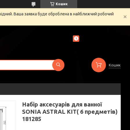
Кошик
ихідний. Ваша заявка буде оброблена в найближчий робочий
Кошик
Набір аксесуарів для ванної
SONIA ASTRAL KIT( 6 предметів)
181285