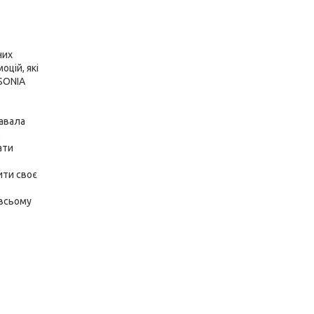
них
цій, які
 SONIA
тавала
,
ати
ити своє
 всьому