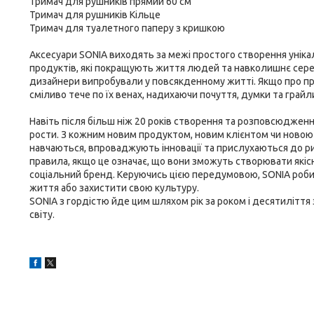
Тримач для рушників прямий 60 см
Тримач для рушників Кільце
Тримач для туалетного паперу з кришкою
Аксесуари SONIA виходять за межі простого створення уніка
продуктів, які покращують життя людей та навколишнє серед
дизайнери випробували у повсякденному житті. Якщо про пр
сміливо тече по їх венах, надихаючи почуття, думки та грайл
Навіть після більш ніж 20 років створення та розповсюдження
рости. З кожним новим продуктом, новим клієнтом чи новою
навчаються, впроваджують інновації та прислухаються до ри
правила, якщо це означає, що вони зможуть створювати якіс
соціальний бренд. Керуючись цією передумовою, SONIA роби
життя або захистити свою культуру.
SONIA з гордістю йде цим шляхом рік за роком і десятиліття
світу.