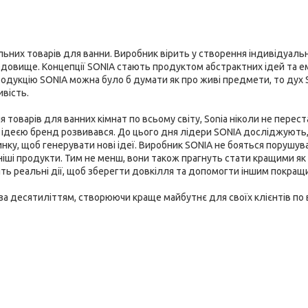
льних товарів для ванни. Виробник вірить у створення індивідуаль
овище. Концепції SONIA стають продуктом абстрактних ідей та емо
одукцію SONIA можна було б думати як про живі предмети, то дух
ивість.
 товарів для ванних кімнат по всьому світу, Sonia ніколи не перес
 ідеєю бренд розвивався. До цього дня лідери SONIA досліджують
нку, щоб генерувати нові ідеї. Виробник SONIA не бояться порушув
ніші продукти. Тим не менш, вони також прагнуть стати кращими як
ть реальні дії, щоб зберегти довкілля та допомогти іншим покращ
 за десятиліттям, створюючи краще майбутнє для своїх клієнтів по