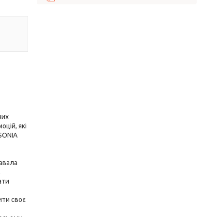
них
цій, які
 SONIA
тавала
,
ати
ити своє