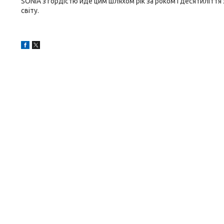
SONIA з гордістю йде цим шляхом рік за роком і десятиліття
світу.