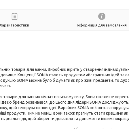
Характеристики
Інформація для замовлення
льних товарів для ванни. Виробник вірить у створення індивідуаль
овище. Концепції SONIA стають продуктом абстрактних ідей та емо
одукцію SONIA можна було б думати як про живі предмети, то дух
ивість.
 товарів для ванних кімнат по всьому світу, Sonia ніколи не перес
 ідеєю бренд розвивався. До цього дня лідери SONIA досліджують
нку, щоб генерувати нові ідеї. Виробник SONIA не бояться порушув
ніші продукти. Тим не менш, вони також прагнуть стати кращими як
ть реальні дії, щоб зберегти довкілля та допомогти іншим покращ