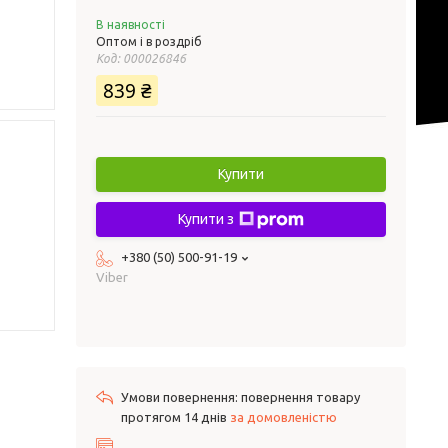
В наявності
Оптом і в роздріб
Код:
000026846
839 ₴
Купити
Купити з
+380 (50) 500-91-19
Viber
повернення товару
протягом 14 днів
за домовленістю