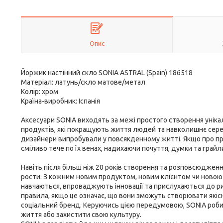
Опис
Йоржик настінний скло SONIA ASTRAL (Spain) 186518
Матеріал: латунь/скло матове/метал
Колір: хром
Країна-виробник: Іспанія
Аксесуари SONIA виходять за межі простого створення уніка
продуктів, які покращують життя людей та навколишнє серед
дизайнери випробували у повсякденному житті. Якщо про пр
сміливо тече по їх венах, надихаючи почуття, думки та грайл
Навіть після більш ніж 20 років створення та розповсюдження
рости. З кожним новим продуктом, новим клієнтом чи новою
навчаються, впроваджують інновації та прислухаються до ри
правила, якщо це означає, що вони зможуть створювати якіс
соціальний бренд. Керуючись цією передумовою, SONIA роби
життя або захистити свою культуру.