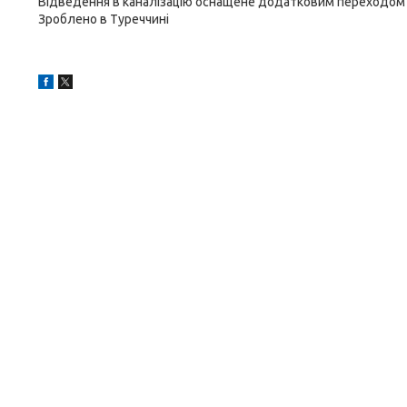
Відведення в каналізацію оснащене додатковим переходом -
Зроблено в Туреччині