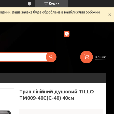
Кошик
ихідний. Ваша заявка буде оброблена в найближчий робочий
Кошик
Трап лінійний душовий TILLO
TM009-40C(C-40) 40см