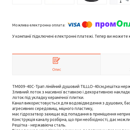
У компанії підключені електронні платежі. Тепер ви можете
Опис
TM009-40C-Трап лінійний душовий TILLLO-40см,решітка нерж.
Зливний лоток з масивної вставкою і декоративною накладко
лоток під укладку керамічної плитки.
Канал використовується для водовідведення з душових, басе
агресивних середовищ, міцного пластику,
має гідрозатвор захищає від попадання в приміщення неприєм
Конструкція каналу розбірна, що при необхідності, дає можл
Решітка - нержавіюча сталь.