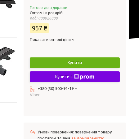
Готово до відправки
Оптом і в роздріб
Код:
000026800
957 ₴
Показати оптові ціни
Купити
Купити з
+380 (50) 500-91-19
Viber
повернення товару
протягом 14 днів
за домовленістю