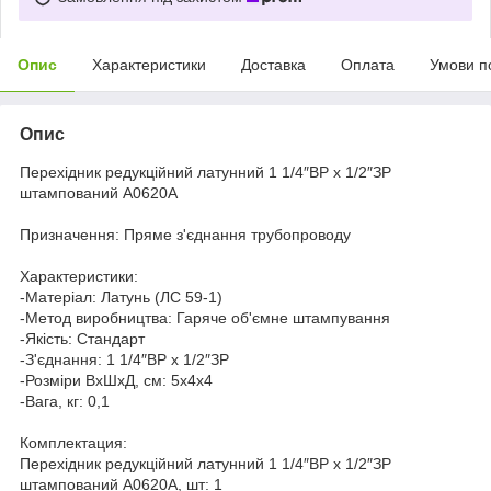
Опис
Характеристики
Доставка
Оплата
Умови п
Опис
Перехідник редукційний латунний 1 1/4″ВР х 1/2″ЗР
штампований А0620А
Призначення: Пряме з'єднання трубопроводу
Характеристики:
-Матеріал: Латунь (ЛС 59-1)
-Метод виробництва: Гаряче об'ємне штампування
-Якість: Стандарт
-З'єднання: 1 1/4″ВР х 1/2″ЗР
-Розміри ВхШхД, см: 5х4х4
-Вага, кг: 0,1
Комплектация:
Перехідник редукційний латунний 1 1/4″ВР х 1/2″ЗР
штампований А0620А, шт: 1