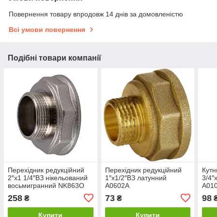
Повернення товару впродовж 14 днів за домовленістю
Всі умови повернення
Подібні товари компанії
Перехідник редукційний
Перехідник редукційний
Кутн
2″х1 1/4″ВЗ нікельований
1″х1/2″ВЗ латунний
3/4″
восьмигранний NK863O
А0602А
А01
OPTIMUM
258
73
98
₴
₴
Купити
Купити