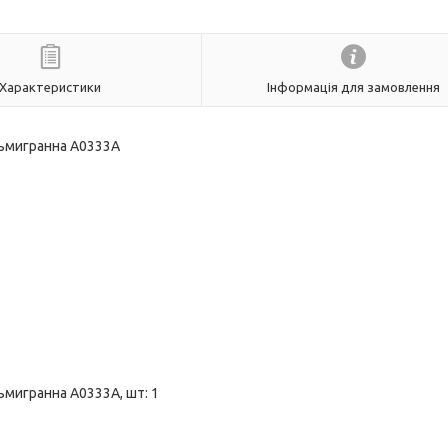
Характеристики
Інформація для замовлення
сьмигранна А0333А
ьмигранна А0333А, шт: 1