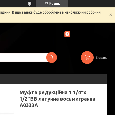
Кошик
ихідний. Ваша заявка буде оброблена в найближчий робочий
Кошик
Муфта редукційна 1 1/4″х
1/2″ВВ латунна восьмигранна
А0333А