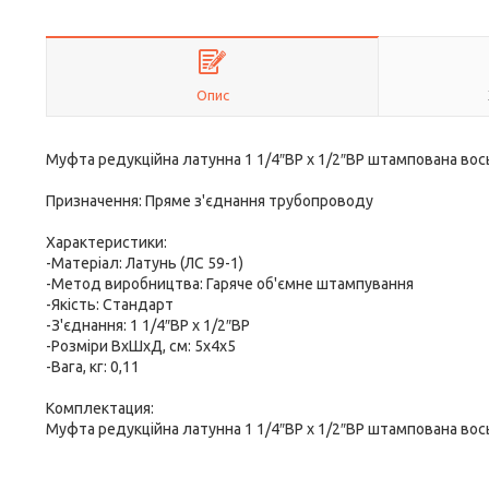
Опис
Муфта редукційна латунна 1 1/4″ВР х 1/2″ВР штампована во
Призначення: Пряме з'єднання трубопроводу
Характеристики:
-Матеріал: Латунь (ЛС 59-1)
-Метод виробництва: Гаряче об'ємне штампування
-Якість: Стандарт
-З'єднання: 1 1/4″ВР х 1/2″ВР
-Розміри ВхШхД, см: 5х4х5
-Вага, кг: 0,11
Комплектация:
Муфта редукційна латунна 1 1/4″ВР х 1/2″ВР штампована вос