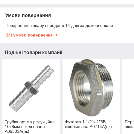
Умови повернення
Повернення товару впродовж 14 днів за домовленістю
Всі умови повернення
Подібні товари компанії
Трубка пряма редукційна
Футорка 1 1/2″х 1″ЗВ
Пере
10х8мм нікельована
нікельована А0714А(нк)
ніке
А05303А(нк)