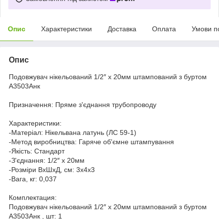
Опис
Характеристики
Доставка
Оплата
Умови п
Опис
Подовжувач нікельований 1/2″ х 20мм штампований з буртом
А3503Анк
Призначення: Пряме з'єднання трубопроводу
Характеристики:
-Матеріал: Нікельвана латунь (ЛС 59-1)
-Метод виробництва: Гаряче об'ємне штампування
-Якість: Стандарт
-З'єднання: 1/2″ х 20мм
-Розміри ВхШхД, см: 3х4х3
-Вага, кг: 0,037
Комплектация:
Подовжувач нікельований 1/2″ х 20мм штампований з буртом
А3503Анк , шт: 1