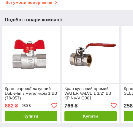
Всі умови повернення
Подібні товари компанії
Кран шарової латунний
Кран кульовий прямий
Кран
Duble-lin з метеликом 1 ВВ
WATER VALVE 1 1/2″ ВВ
SELB
(78-057)
КP NV-V Q001
882
766
258
₴
₴
980 ₴
Купити
Купити