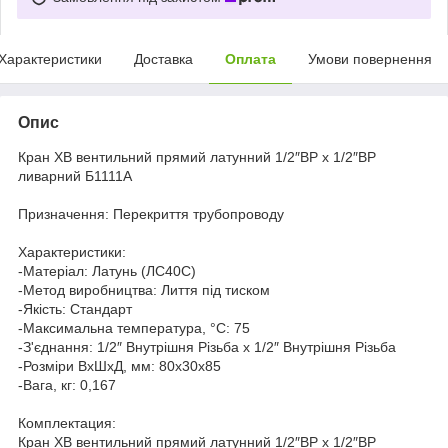
Характеристики
Доставка
Оплата
Умови повернення
Опис
Кран ХВ вентильний прямий латунний 1/2″ВР х 1/2″ВР
ливарний Б1111А
Призначення: Перекриття трубопроводу
Характеристики:
-Матеріал: Латунь (ЛС40С)
-Метод виробництва: Лиття під тиском
-Якість: Стандарт
-Максимальна температура, °C: 75
-З'єднання: 1/2″ Внутрішня Різьба х 1/2″ Внутрішня Різьба
-Розміри ВхШхД, мм: 80х30х85
-Вага, кг: 0,167
Комплектация:
Кран ХВ вентильний прямий латунний 1/2″ВР х 1/2″ВР