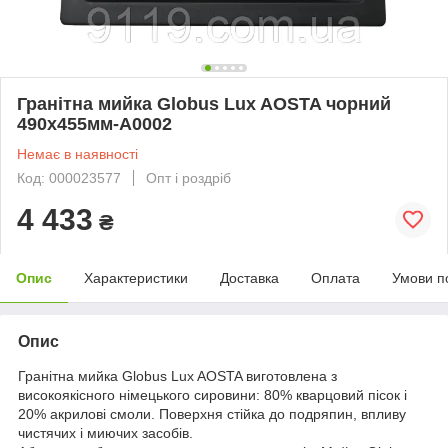
Гранітна мийка Globus Lux AOSTA чорний
490x455мм-А0002
Немає в наявності
Код: 000023577
Опт і роздріб
4 433
₴
Опис
Характеристики
Доставка
Оплата
Умови п
Опис
Гранітна мийка Globus Lux AOSTA виготовлена ​​з
високоякісного німецького сировини: 80% кварцовий пісок і
20% акрилові смоли. Поверхня стійка до подряпин, впливу
чистячих і миючих засобів.