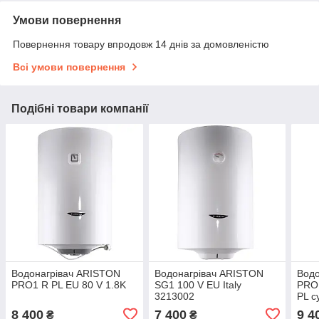
Умови повернення
Повернення товару впродовж 14 днів за домовленістю
Всі умови повернення
Подібні товари компанії
Водонагрівач ARISTON
Водонагрівач ARISTON
Водо
PRO1 R PL EU 80 V 1.8K
SG1 100 V EU Italy
PRO1
3213002
PL с
8 400
7 400
9 4
₴
₴