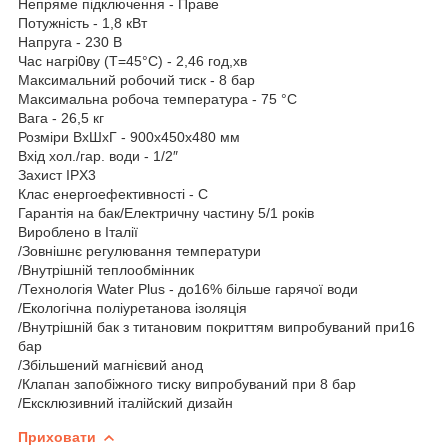
Непряме підключення - Праве
Потужність - 1,8 кВт
Напруга - 230 В
Час нагрі0ву (Т=45°С) - 2,46 год,хв
Максимальний робочий тиск - 8 бар
Максимальна робоча температура - 75 °С
Вага - 26,5 кг
Розміри ВхШхГ - 900х450х480 мм
Вхід хол./гар. води - 1/2″
Захист IPX3
Клас енергоефективності - С
Гарантія на бак/Електричну частину 5/1 років
Вироблено в Італії
/Зовнішнє регулювання температури
/Внутрішній теплообмінник
/Технологія Water Plus - до16% більше гарячої води
/Екологічна поліуретанова ізоляція
/Внутрішній бак з титановим покриттям випробуваний при16
бар
/Збільшений магнієвий анод
/Клапан запобіжного тиску випробуваний при 8 бар
/Ексклюзивний італійский дизайн
Приховати