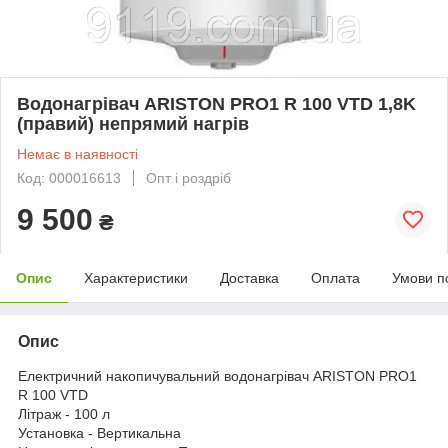
Водонагрівач ARISTON PRO1 R 100 VTD 1,8K
(правий) непрямий нагрiв
Немає в наявності
Код: 000016613
Опт і роздріб
9 500
₴
Опис
Характеристики
Доставка
Оплата
Умови п
Опис
Електричний накопичувальний водонагрівач ARISTON PRO1
R 100 VTD
Літраж - 100 л
Установка - Вертикальна