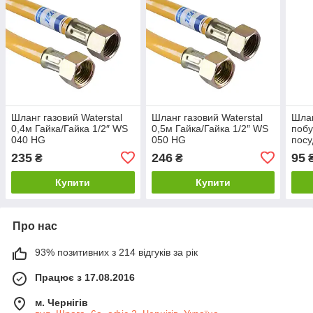
Шланг газовий Waterstal
Шланг газовий Waterstal
Шлан
0,4м Гайка/Гайка 1/2″ WS
0,5м Гайка/Гайка 1/2″ WS
побу
040 HG
050 HG
пос
″Wat
235
246
95
₴
₴
Купити
Купити
Про нас
93% позитивних з 214 відгуків за рік
Працює з 17.08.2016
м. Чернігів