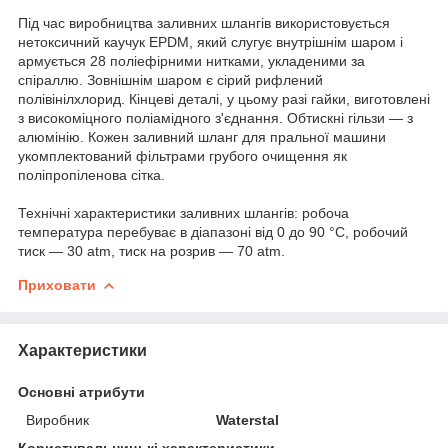
Під час виробництва заливних шлангів використовується
нетоксичний каучук EPDM, який слугує внутрішнім шаром і
армується 28 поліефірними нитками, укладеними за
спіраллю. Зовнішнім шаром є сірий рифлений
полівінілхлорид. Кінцеві деталі, у цьому разі гайки, виготовлені
з високоміцного поліамідного з'єднання. Обтискні гільзи — з
алюмінію. Кожен заливний шланг для пральної машини
укомплектований фільтрами грубого очищення як
поліпропіленова сітка.
Технічні характеристики заливних шлангів: робоча
температура перебуває в діапазоні від 0 до 90 °C, робочий
тиск — 30 atm, тиск на розрив — 70 atm.
Приховати
Характеристики
Основні атрибути
Виробник
Waterstal
Користувальницькі характеристики