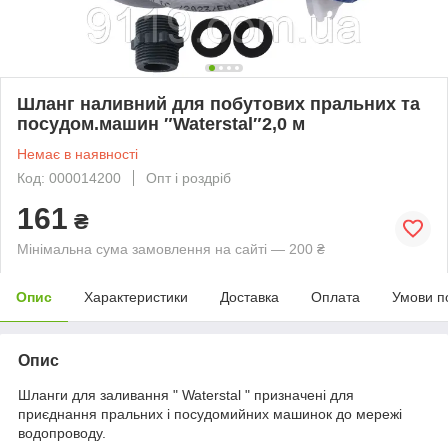
Шланг наливний для побутових пральних та
посудом.машин ″Waterstal″2,0 м
Немає в наявності
Код: 000014200
Опт і роздріб
161
₴
Мінімальна сума замовлення на сайті — 200 ₴
Опис
Характеристики
Доставка
Оплата
Умови п
Опис
Шланги для заливання " Waterstal " призначені для
приєднання пральних і посудомийних машинок до мережі
водопроводу.