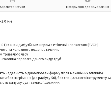
Характеристики
Інформація для замовлення
x2.0 мм
-RT) з анти дифузійним шаром з етіленвінілалкоголя (EVOH)
ячого та холодного водопостачання.
м тривалого часу
 - головна перевага даного виду труб.
ять - здатність відновлювати форму після механічних впливів);
нати без нагрівання (до радіусу 56), без спеціального інструменту,
ість випуску бухт великої довжини;