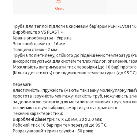
Опис
Труба для теплої підлоги з кисневим бар'єром PERT-EVOH 16
Виробництво VS PLAST »
Країна виробництва - Україна
Зовнішній діаметр - 16 мм
Товщина стінок - 2 мм
Труби з поліетилену, стійкого до підвищених температур (PE
використовуються для систем теплих підлог, опалення, гар
Можливість витримувати тиск перевірки (до 10 бар) протяго
(Кілька десятиліть) при підвищених температурах (до 95 ° С)
переваги:
еластичність і пружність (мають так звану молекулярну пам'
простота і зручність монтажу: легкість труб, можливість зги
за допомогою фітингів для металопластикових труб, можлив
поглинають шум і вібрації, амортизують гідравлічні.
Технічні характеристики:
Вироблені діаметри: 16 х 2,0 мм, 20 х 2,0 мм;
Робочий тиск 10 бар при температурі до 95 ° С;
Розрахунковий термін служби - 50 років.