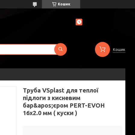
Кошик
Кошик
Труба VSplast для теплої
підлоги з кисневим
бар&apos;єром PERT-EVOH
16x2.0 мм ( куски )