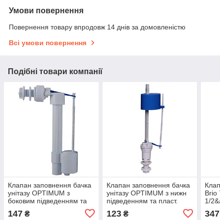
Умови повернення
Повернення товару впродовж 14 днів за домовленістю
Всі умови повернення
Подібні товари компанії
Клапан заповнення бачка
Клапан заповнення бачка
Клап
унітазу OPTIMUM з
унітазу OPTIMUM з нижн
Brio
боковим підведенням та
підведенням та пласт.
1/2&
пластик. різьбою1/2″ OPTI
різьбою 1/2″ OPTI 0107
плас
147
123
347
₴
₴
0207
нап